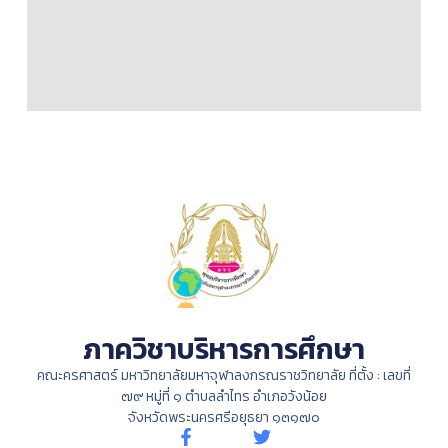
ภาควิชาบริหารการศึกษา
คณะครศาสตร์ มหาวิทยาลัยมหาจุฬาลงกรณราชวิทยาลัย ที่ตั้ง : เลขที่
๗๙ หมู่ที่ ๑ ตำบลลำไทร อำเภอวังน้อย
จังหวัดพระนครศรีอยุธยา ๑๓๑๗๐