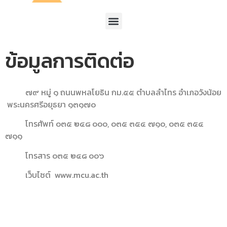
ข้อมูลการติดต่อ
๗๙ หมู่ ๑ ถนนพหลโยธิน กม.๕๕ ตำบลลำไทร อำเภอวังน้อย
พระนครศรีอยุธยา ๑๓๑๗๐
โทรศัพท์ ๐๓๕ ๒๔๘ ๐๐๐, ๐๓๕ ๓๕๔ ๗๑๐, ๐๓๕ ๓๕๔
๗๑๑
โทรสาร ๐๓๕ ๒๔๘ ๐๐๖
เว็บไซต์ www.mcu.ac.th