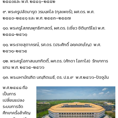
๒๕๔๐และ พ.ศ. ๒๕๔๑–๒๕๕๒
๙. พระครูปลัดมารุต วรมงฺคโล (กุลเพชร์), ผศ.ดร. พ.ศ.
๒๕๔๐-๒๕๔๑ และ พ.ศ. ๒๕๕๓–๒๕๕๗
๑๐. พระครูโสภณพุทธิศาสตร์, ผศ.ดร. (เชี่ยว ชิตินฺทริโย) พ.ศ.
๒๕๕๘-๒๕๖๑
๑๑. พระราชสุตาภรณ์, รศ.ดร. (ประศักดิ์ อคฺคปญฺโญ) พ.ศ.
๒๕๖๑-๒๕๖๕
๑๒. พระครูโอภาสนนทกิตติ์, ผศ.ดร. (ศักดา โอภาโส) รักษาการ
แทน พ.ศ. ๒๕๖๕-๒๕๖๖
๑๓. พระมหาบัณฑิต บณฺฑิตเมธี, ดร. ป.ธ.๙ พ.ศ.๒๕๖๖-ปัจจุบัน
พ.ศ.๒๕๔๘ ถือ
เป็นการ
เปลี่ยนแปลง
ระบบการจัด
ศึกษาครั้งสำคัญ