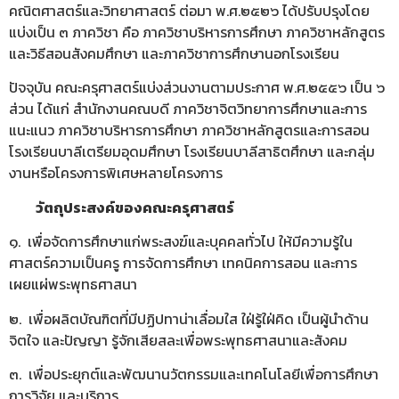
คณิตศาสตร์และวิทยาศาสตร์ ต่อมา พ.ศ.๒๕๒๖ ได้ปรับปรุงโดย
แบ่งเป็น ๓ ภาควิชา คือ ภาควิชาบริหารการศึกษา ภาควิชาหลักสูตร
และวิธีสอนสังคมศึกษา และภาควิชาการศึกษานอกโรงเรียน
ปัจจุบัน คณะครุศาสตร์แบ่งส่วนงานตามประกาศ พ.ศ.๒๕๕๖ เป็น ๖
ส่วน ได้แก่ สํานักงานคณบดี ภาควิชาจิตวิทยาการศึกษาและการ
แนะแนว ภาควิชาบริหารการศึกษา ภาควิชาหลักสูตรและการสอน
โรงเรียนบาลีเตรียมอุดมศึกษา โรงเรียนบาลีสาธิตศึกษา และกลุ่ม
งานหรือโครงการพิเศษหลายโครงการ
วัตถุประสงค์ของคณะครุศาสตร์
๑. เพื่อจัดการศึกษาแก่พระสงฆ์และบุคคลทั่วไป ให้มีความรู้ใน
ศาสตร์ความเป็นครู การจัดการศึกษา เทคนิคการสอน และการ
เผยแผ่พระพุทธศาสนา
๒. เพื่อผลิตบัณฑิตที่มีปฏิปทาน่าเลื่อมใส ใฝ่รู้ใฝ่คิด เป็นผู้นำด้าน
จิตใจ และปัญญา รู้จักเสียสละเพื่อพระพุทธศาสนาและสังคม
๓. เพื่อประยุกต์และพัฒนานวัตกรรมและเทคโนโลยีเพื่อการศึกษา
การวิจัย และบริการ