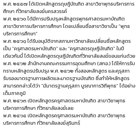
พ.ศ. ๒๕๕๗ ได้เปิดหลักสูตรดุษฎีบัณฑิต สาขาวิชาพุทธบริหารการ
ศึกษา ที่วิทยาลัยสงฆ์นครสวรรค์
พ.ศ. ๒๕๖๐ ได้มีการปรับปรุงหลักสูตรพุทธศาสตรมหาบัณฑิต
สาขาวิชาการบริหารการศึกษา โดยเปลี่ยนชื่อสาขาวิชาเป็น “พุทธ
บริหารการศึกษา”
พ.ศ. ๒๕๖๑ ได้รับอนุมัติจากสภามหาวิทยาลัยเปลี่ยนชื่อหลักสูตร
เป็น “ครุศาสตรมหาบัณฑิต” และ “ครุศาสตรดุษฎีบัณฑิต” ในปี
เดียวกันนี้ ได้เปิดหลักสูตรดุษฎีบัณฑิตที่วิทยาลัยสงฆ์ขอนแก่นด้วย
พ.ศ. ๒๕๖๒ สำนักงานคณะกรรมการอุดมศึกษา (สกอ.) ได้ให้การรับ
ทราบหลักสูตรปรับปรุง พ.ศ. ๒๕๖๒ ทั้งสองหลักสูตร และคุรุสภา
รับรองมาตรฐานการผลิตและมาตรฐานบัณฑิต ซึ่งทำให้หลักสูตร
สามารถกล่าวได้ว่า “มีมาตรฐานคุรุสภา บูรณาการวิถีพุทธ” ได้อย่าง
เต็มภาคภูมิ
พ.ศ. ๒๕๖๓ เปิดหลักสูตรครุศาสตรมหาบัณฑิต สาขาวิชาพุทธ
บริหารการศึกษา ที่วิทยาลัยสงฆ์เลย
พ.ศ. ๒๕๖๕ เปิดหลักสูตรครุศาสตรมหาบัณฑิต สาขาวิชาพุทธ
บริหารการศึกษา ที่วิทยาลัยสงฆ์สุรินทร์