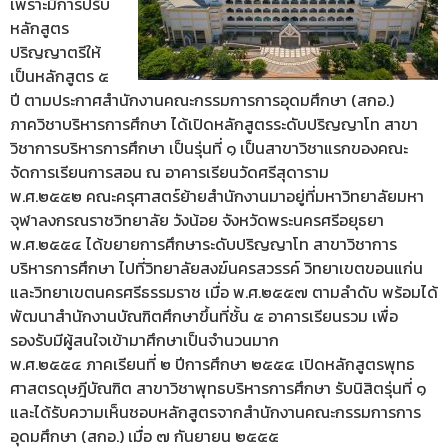
เพราะมีการปรับ
หลักสูตร
ปริญญาตรีให้
เป็นหลักสูตร ๕
ปี ตามประกาศสำนักงานคณะกรรมการการอุดมศึกษา (สกอ.)
ภาควิชาบริหารการศึกษา ได้เปิดหลักสูตรระดับปริญญาโท สาขา
วิชาการบริหารการศึกษา เป็นรุ่นที่ ๑ เป็นสาขาวิชาแรกของคณะ
จัดการเรียนการสอน ณ อาคารเรียนวัดศรีสุดาราม
พ.ศ.๒๕๕๒ คณะครุศาสตร์ย้ายสำนักงานมาอยู่ที่มหาวิทยาลัยมหา
จุฬาลงกรณราชวิทยาลัย วังน้อย จังหวัดพระนครศรีอยุธยา
พ.ศ.๒๕๕๔ ได้ขยายการศึกษาระดับปริญญาโท สาขาวิชาการ
บริหารการศึกษา ไปที่วิทยาลัยสงฆ์นครสวรรค์ วิทยาเขตขอนแก่น
และวิทยาเขตนครศรีธรรมราช เมื่อ พ.ศ.๒๕๕๗ ตามลำดับ พร้อมได้
พัฒนาสำนักงานบัณฑิตศึกษาขึ้นที่ชั้น ๕ อาคารเรียนรวม เพื่อ
รองรับมีผู้สนใจเข้ามาศึกษาเป็นจำนวนมาก
พ.ศ.๒๕๕๔ ภาคเรียนที่ ๒ ปีการศึกษา ๒๕๕๔ เปิดหลักสูตรพุทธ
ศาสตรดุษฎีบัณฑิต สาขาวิชาพุทธบริหารการศึกษา รับนิสิตรุ่นที่ ๑
และได้รับความเห็นชอบหลักสูตรจากสำนักงานคณะกรรมการการ
อุดมศึกษา (สกอ.) เมื่อ ๗ กันยายน ๒๕๕๕