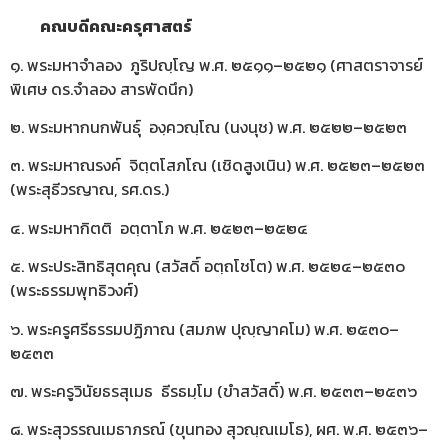
คณบดีคณะครุศาสตร์
๑. พระมหาจำลอง ภูริปญฺโญ พ.ศ. ๒๕๑๑–๒๕๒๑ (ศาสตราจารย์
พิเศษ ดร.จำลอง สารพัดนึก)
๒. พระมหากนกพันธุ์ องฺควณฺโณ (นงนุช) พ.ศ. ๒๕๒๒–๒๕๒๓
๓. พระมหาณรงค์ จิตฺตโสภโณ (เชิดสูงเนิน) พ.ศ. ๒๕๒๓–๒๕๒๓
(พระสุธีวรญาณ, รศ.ดร.)
๔. พระมหากิตติ อตฺตาโภ พ.ศ. ๒๕๒๓–๒๕๒๔
๕. พระประสิทธิสุตคุณ (สวัสดิ์ อตฺถโชโต) พ.ศ. ๒๕๒๔–๒๕๓๐
(พระธรรมพุทธิวงศ์)
๖. พระครูศรีธรรมปฏิภาณ (สมภพ ปุญฺญาคโม) พ.ศ. ๒๕๓๐–
๒๕๓๓
๗. พระครูวินัยธรสุเมธ ธีรธมฺโม (ขำสวัสดิ์) พ.ศ. ๒๕๓๓–๒๕๓๖
๘. พระสุวรรณเมธาภรณ์ (ขุนทอง สุวณฺณเมโธ), ผศ. พ.ศ. ๒๕๓๖–