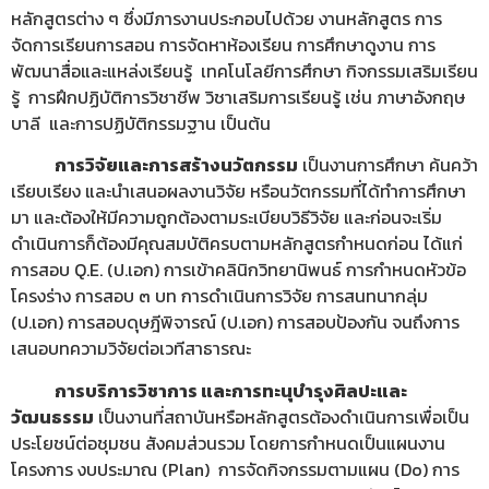
หลักสูตรต่าง ๆ ซึ่งมีภารงานประกอบไปด้วย งานหลักสูตร การ
จัดการเรียนการสอน การจัดหาห้องเรียน การศึกษาดูงาน การ
พัฒนาสื่อและแหล่งเรียนรู้ เทคโนโลยีการศึกษา กิจกรรมเสริมเรียน
รู้ การฝึกปฏิบัติการวิชาชีพ วิชาเสริมการเรียนรู้ เช่น ภาษาอังกฤษ
บาลี และการปฏิบัติกรรมฐาน เป็นต้น
การวิจัยและการสร้างนวัตกรรม
เป็นงานการศึกษา ค้นคว้า
เรียบเรียง และนำเสนอผลงานวิจัย หรือนวัตกรรมที่ได้ทำการศึกษา
มา และต้องให้มีความถูกต้องตามระเบียบวิธีวิจัย และก่อนจะเริ่ม
ดำเนินการก็ต้องมีคุณสมบัติครบตามหลักสูตรกำหนดก่อน ได้แก่
การสอบ Q.E. (ป.เอก) การเข้าคลินิกวิทยานิพนธ์ การกำหนดหัวข้อ
โครงร่าง การสอบ ๓ บท การดำเนินการวิจัย การสนทนากลุ่ม
(ป.เอก) การสอบดุษฎีพิจารณ์ (ป.เอก) การสอบป้องกัน จนถึงการ
เสนอบทความวิจัยต่อเวทีสาธารณะ
การบริการวิชาการ และการทะนุบำรุงศิลปะและ
วัฒนธรรม
เป็นงานที่สถาบันหรือหลักสูตรต้องดำเนินการเพื่อเป็น
ประโยชน์ต่อชุมชน สังคมส่วนรวม โดยการกำหนดเป็นแผนงาน
โครงการ งบประมาณ (Plan) การจัดกิจกรรมตามแผน (Do) การ