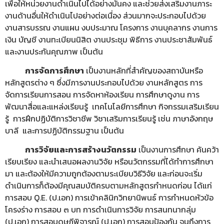
เพื่อให้หน่วยงานดำเนินไปได้อย่างมั่นคง และช่วยส่งเสริมงานภาระ
งานด้านอื่นให้ดำเนินไปอย่างต่อเนื่อง ส่วนมากจะประกอบไปด้วย
งานสารบรรณ งานแผน งบประมาณ โครงการ งานบุคลากร งานการ
เงิน บัญชี งานทะเบียนนิสิต งานประชุม พิธีการ งานประชาสัมพันธ์
และงานประกันคุณภาพ เป็นต้น
การจัดการศึกษา
เป็นงานหลักที่สำคัญของสถาบันหรือ
หลักสูตรต่าง ๆ ซึ่งมีภารงานประกอบไปด้วย งานหลักสูตร การ
จัดการเรียนการสอน การจัดหาห้องเรียน การศึกษาดูงาน การ
พัฒนาสื่อและแหล่งเรียนรู้ เทคโนโลยีการศึกษา กิจกรรมเสริมเรียน
รู้ การฝึกปฏิบัติการวิชาชีพ วิชาเสริมการเรียนรู้ เช่น ภาษาอังกฤษ
บาลี และการปฏิบัติกรรมฐาน เป็นต้น
การวิจัยและการสร้างนวัตกรรม
เป็นงานการศึกษา ค้นคว้า
เรียบเรียง และนำเสนอผลงานวิจัย หรือนวัตกรรมที่ได้ทำการศึกษา
มา และต้องให้มีความถูกต้องตามระเบียบวิธีวิจัย และก่อนจะเริ่ม
ดำเนินการก็ต้องมีคุณสมบัติครบตามหลักสูตรกำหนดก่อน ได้แก่
การสอบ Q.E. (ป.เอก) การเข้าคลินิกวิทยานิพนธ์ การกำหนดหัวข้อ
โครงร่าง การสอบ ๓ บท การดำเนินการวิจัย การสนทนากลุ่ม
(ป.เอก) การสอบดุษฎีพิจารณ์ (ป.เอก) การสอบป้องกัน จนถึงการ