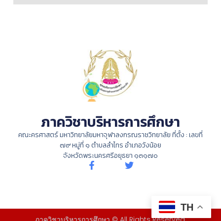
ภาควิชาบริหารการศึกษา
คณะครศาสตร์ มหาวิทยาลัยมหาจุฬาลงกรณราชวิทยาลัย ที่ตั้ง : เลขที่
๗๙ หมู่ที่ ๑ ตำบลลำไทร อำเภอวังน้อย
จังหวัดพระนครศรีอยุธยา ๑๓๑๗๐
TH
ภาควิชาบริหารการศึกษา © All Rights Reserved.