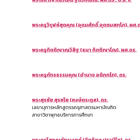
พระครูวิรุฬห์สุตคุณ (อุดมศักดิ์ อุตฺตมสกฺโก), ผศ.
พระครูกิตติญาณวิสิฐ (ธนา
กิตฺติญาโณ
), ผศ.ดร.
พระครูภัทรธรรมคุณ (อำนาจ อติภทโท), ดร.
พระสุรชัย สุรชโย (หงษ์ตระกูล), ดร.
เลขานุการหลักสูตรรครุศาสตรมหาบัณฑิต
สาขาวิชาพุทธบริหารการศึกษา
พระครูโสภณภัทรเวทย์ (อิทธิพล ปธานิโก), ดร.