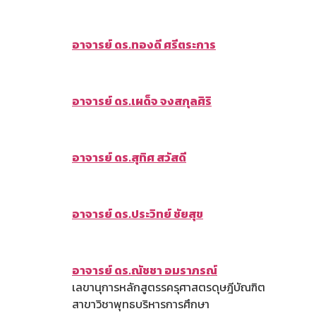
อาจารย์ ดร.ทองดี ศรีตระการ
อาจารย์ ดร.เผด็จ จงสกุลศิริ
อาจารย์ ดร.สุทิศ สวัสดี
อาจารย์ ดร.ประวิทย์ ชัยสุข
อาจารย์ ดร.ณัชชา อมราภรณ์
เลขานุการหลักสูตรรครุศาสตรดุษฎีบัณฑิต
สาขาวิชาพุทธบริหารการศึกษา