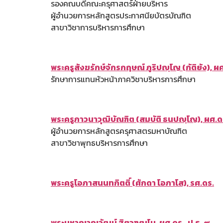
รองคณบดีคณะครุศาสตร์ฝ่ายบริหาร
ผู้อำนวยการหลักสูตรประกาศนียบัตรบัณฑิต
สาขาวิชาการบริหารการศึกษา
พระครูสังฆรักษ์จักรกฤษณ์ ภูริปญฺโญ (กัติยัง), ผ
รักษาการแทนหัวหน้าภาควิชาบริหารการศึกษา
พระครูภาวนาวุฒิบัณฑิต (สมบัติ ธนปญฺโญ), ผศ.ด
ผู้อำนวยการหลักสูตรครุศาสตรมหาบัณฑิต
สาขาวิชาพุทธบริหารการศึกษา
พระครูโอภาสนนทกิตติ์ (ศักดา โอภาโส),
ร
ศ.ดร.
พระมหาญาณวัฒน์ ฐิตวฑฺฒโน, ผศ.ดร., ป.ธ. ๙