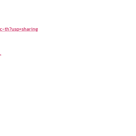
c-th?usp=sharing
.