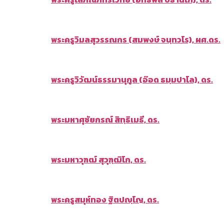
พระครูวิมลสุวรรณกร (สมพงษ์ จนฺทวโร), ผศ.ดร.
พระครูวิวัฒน์ธรรมานุกูล (อ๊อด ธมฺมปาโล), ดร.
พระมหาศุชัยกรณ์ สิทฺธิเมธี, ดร.
พระมหาวุฑฒ์ สุวุฑฺฒิโก, ดร.
พระครูสมุห์ทอง ฐิตปญฺโญ, ดร.